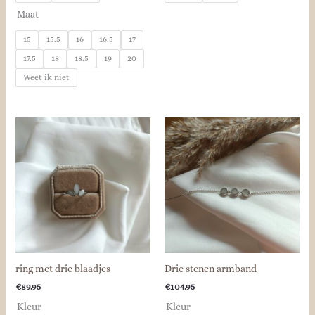
Maat
15
15.5
16
16.5
17
17.5
18
18.5
19
20
Weet ik niet
ring met drie blaadjes
Drie stenen armband
€
89.95
€
104.95
Kleur
Kleur