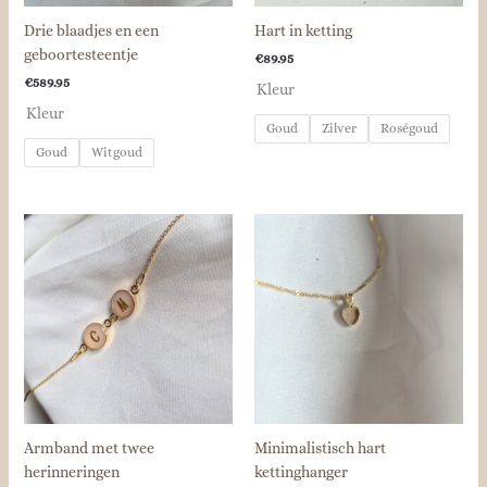
Drie blaadjes en een
Hart in ketting
geboortesteentje
€
89.95
€
589.95
Kleur
Kleur
Goud
Zilver
Roségoud
Goud
Witgoud
Armband met twee
Minimalistisch hart
herinneringen
kettinghanger