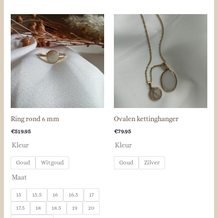
Ring rond 6 mm
Ovalen kettinghanger
€
519.95
€
79.95
Kleur
Kleur
Goud
Witgoud
Goud
Zilver
Maat
15
15.5
16
16.5
17
17.5
18
18.5
19
20