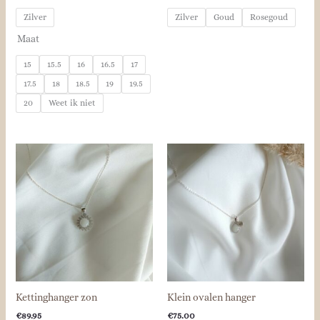
Zilver
Zilver
Goud
Rosegoud
Maat
15
15.5
16
16.5
17
17.5
18
18.5
19
19.5
20
Weet ik niet
Kettinghanger zon
Klein ovalen hanger
€
89.95
€
75.00