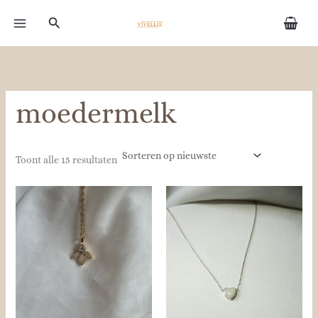
Gesorteerd
Ga
op
Zoeken
naar
nieuwste
de
inhoud
moedermelk
Toont alle 15 resultaten