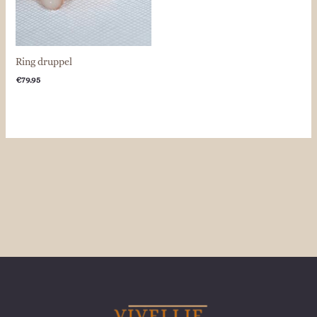
Ring druppel
€
79.95