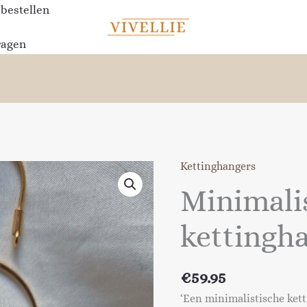
 bestellen
ragen
Kettinghangers
Minimali
kettingh
€
59.95
‘Een minimalistische ket