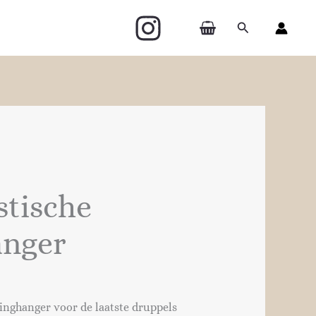
Zoeken
stische
anger
tinghanger voor de laatste druppels