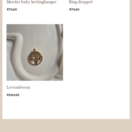
Moeder baby kettinghanger
Ring druppel
€
79.95
€
79.95
Levensboom
€
684.95