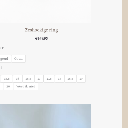
Zeshoekige ring
€
649.95
ur
tgoud
Goud
t
15.5
16
16.5
17
17.5
18
18.5
19
5
20
Weet ik niet