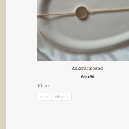
Ankerarmband
€
664.95
Kleur
Goud
Witgoud