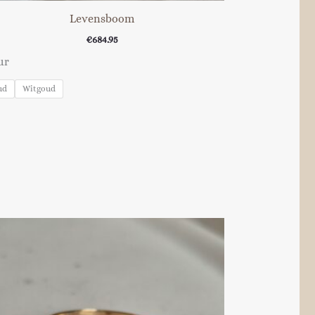
Levensboom
€
684.95
ur
ud
Witgoud