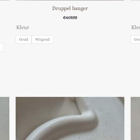
Druppel hanger
€
409.95
Kleur
Kle
Goud
Witgoud
Go