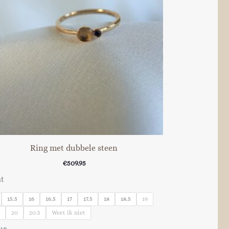
Ring met dubbele steen
€
509.95
t
15.5
16
16.5
17
17.5
18
18.5
19
5
20
20.5
Weet ik niet
ur