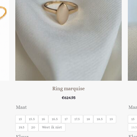
Ring marquise
€
624.95
Maat
Maa
15
15.5
16
16.5
17
17.5
18
18.5
19
15
19.5
20
Weet ik niet
19.
Kleur
Kle