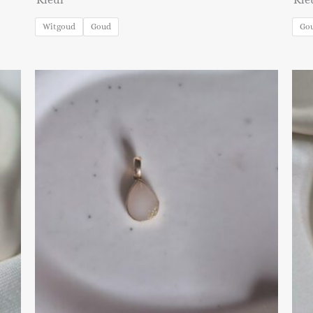
Witgoud
Goud
Go