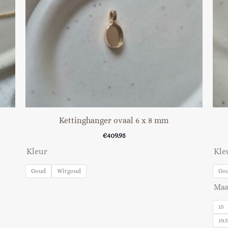
Kettinghanger ovaal 6 x 8 mm
€
409.95
Kleur
Kle
Goud
Witgoud
Go
Maa
15
19.