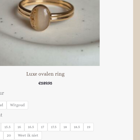
Luxe ovalen ring
€
589.95
ur
ud
Witgoud
t
15.5
16
16.5
17
17.5
18
18.5
19
5
20
Weet ik niet