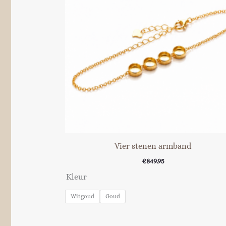
Vier stenen armband
€
849.95
Kleur
Witgoud
Goud