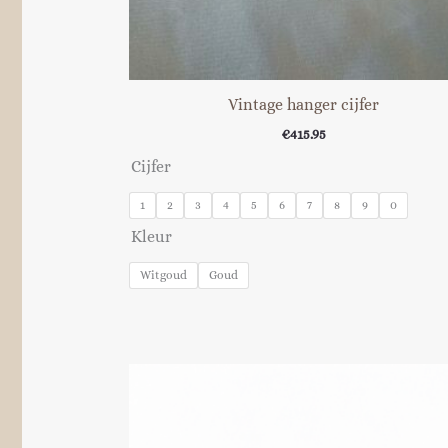
Vintage hanger cijfer
€
415.95
Cijfer
1
2
3
4
5
6
7
8
9
0
Kleur
Witgoud
Goud