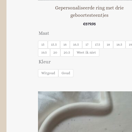
Gepersonaliseerde ring met drie
geboortesteentjes
€
579.95
Maat
15
15.5
16
16.5
17
17.5
18
18.5
19
19.5
20
20.5
Weet ik niet
Kleur
Witgoud
Goud