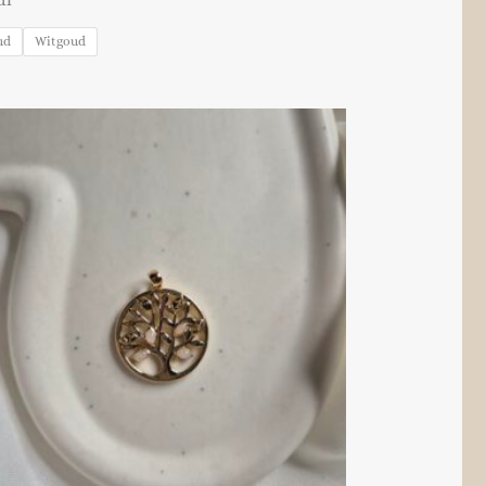
ud
Witgoud