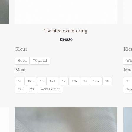
Twisted ovalen ring
€
545.95
Kleur
Kle
Goud
Witgoud
Wi
Maat
Maa
15
15.5
16
16.5
17
17.5
18
18.5
19
15
19.5
20
Weet ik niet
19.