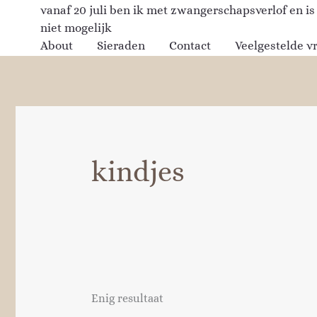
Ga
vanaf 20 juli ben ik met zwangerschapsverlof en is
naar
niet mogelijk
de
About
Sieraden
Contact
Veelgestelde v
inhoud
kindjes
Enig resultaat