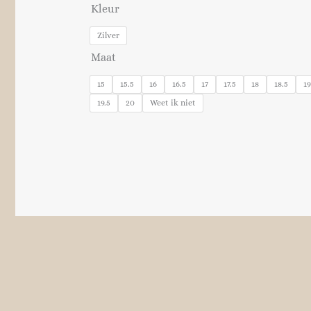
Kleur
Zilver
Maat
15
15.5
16
16.5
17
17.5
18
18.5
19
19.5
20
Weet ik niet