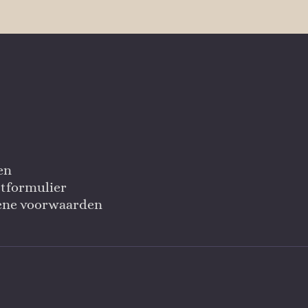
en
tformulier
ene voorwaarden