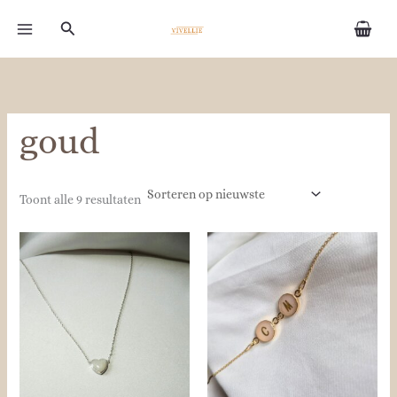
Gesorteerd
Ga
op
Zoeken
naar
nieuwste
de
inhoud
goud
Toont alle 9 resultaten