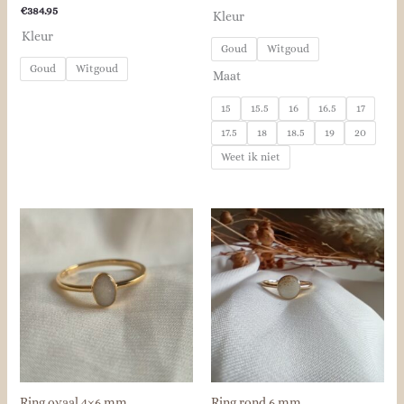
€
384.95
Kleur
Kleur
Goud
Witgoud
Goud
Witgoud
Maat
15
15.5
16
16.5
17
17.5
18
18.5
19
20
Weet ik niet
Ring ovaal 4×6 mm
Ring rond 6 mm