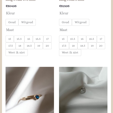
€
504.95
€
519.95
Kleur
Kleur
Goud
Witgoud
Goud
Witgoud
Maat
Maat
15
15.5
16
16.5
17
15
15.5
16
16.5
17
17.5
18
18.5
19
20
17.5
18
18.5
19
20
Weet ik niet
Weet ik niet