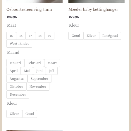
Geboortesteen ring 4mm
Moeder baby kettinghanger
€
39.95
€
79.95
Maat
Kleur
15
16
17
18
19
Goud
Zilver
Roségoud
Weet ik niet
Maand
Januari
Februari
Maart
April
Mei
Juni
Juli
Augustus
September
Oktober
November
December
Kleur
Zilver
Goud