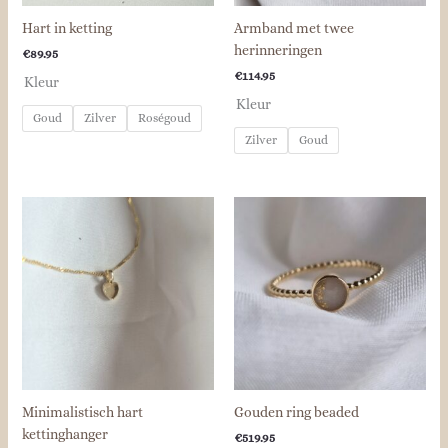
Hart in ketting
Armband met twee
herinneringen
€
89.95
€
114.95
Kleur
Kleur
Goud
Zilver
Roségoud
Zilver
Goud
Minimalistisch hart
Gouden ring beaded
kettinghanger
€
519.95