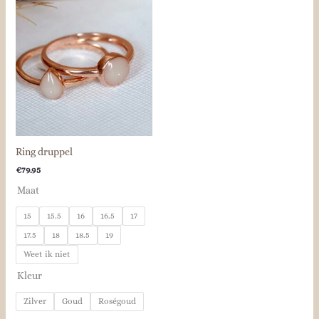
Ring druppel
€
79.95
Maat
15
15.5
16
16.5
17
17.5
18
18.5
19
Weet ik niet
Kleur
Zilver
Goud
Roségoud