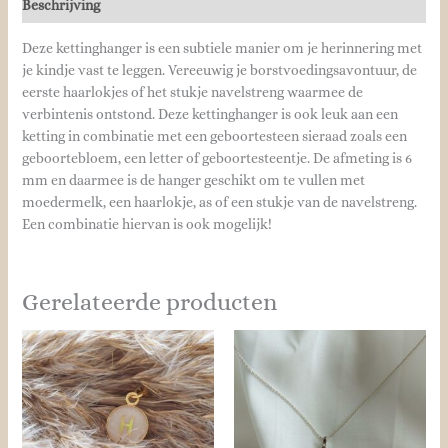
Beschrijving
Deze kettinghanger is een subtiele manier om je herinnering met
je kindje vast te leggen. Vereeuwig je borstvoedingsavontuur, de
eerste haarlokjes of het stukje navelstreng waarmee de
verbintenis ontstond. Deze kettinghanger is ook leuk aan een
ketting in combinatie met een geboortesteen sieraad zoals een
geboortebloem, een letter of geboortesteentje. De afmeting is 6
mm en daarmee is de hanger geschikt om te vullen met
moedermelk, een haarlokje, as of een stukje van de navelstreng.
Een combinatie hiervan is ook mogelijk!
Gerelateerde producten