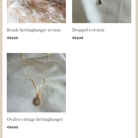
Ronde kettinghanger 10 mm
Druppel 6×8 mm
€
89.95
€
89.95
Ovalen vintage kettinghanger
€
99.95