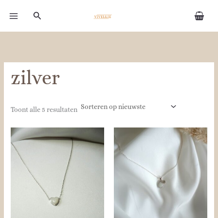
Gesorteerd
Ga
op
Zoeken
naar
nieuwste
de
inhoud
zilver
Toont alle 5 resultaten