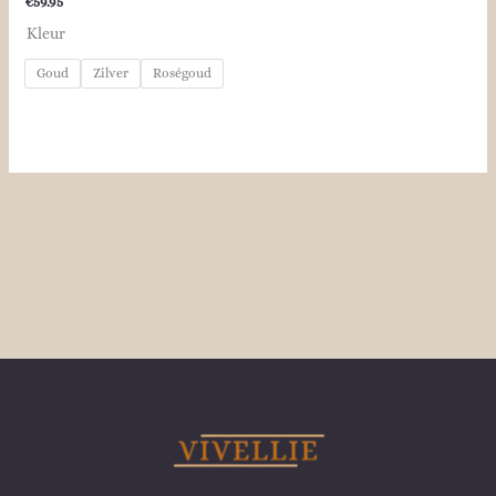
€
59.95
Kleur
Goud
Zilver
Roségoud