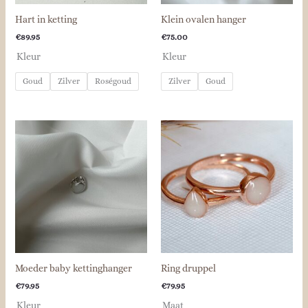
Hart in ketting
Klein ovalen hanger
€
89.95
€
75.00
Kleur
Kleur
Goud
Zilver
Roségoud
Zilver
Goud
Moeder baby kettinghanger
Ring druppel
€
79.95
€
79.95
Kleur
Maat