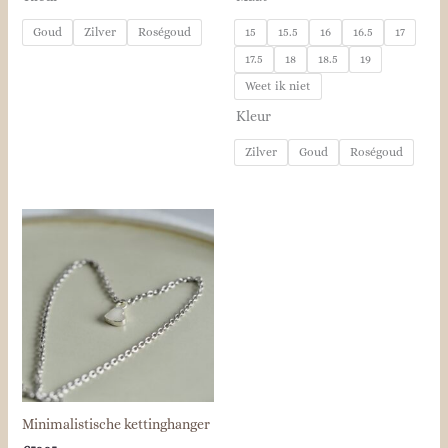
Goud
Zilver
Roségoud
15
15.5
16
16.5
17
17.5
18
18.5
19
Weet ik niet
Kleur
Zilver
Goud
Roségoud
Minimalistische kettinghanger