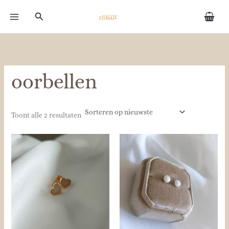
Gesorteerd
Ga
op
Zoeken
naar
nieuwste
de
inhoud
oorbellen
Toont alle 2 resultaten