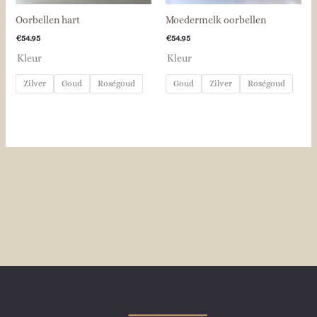
Oorbellen hart
Moedermelk oorbellen
€
54.95
€
54.95
Kleur
Kleur
Zilver
Goud
Roségoud
Goud
Zilver
Roségoud