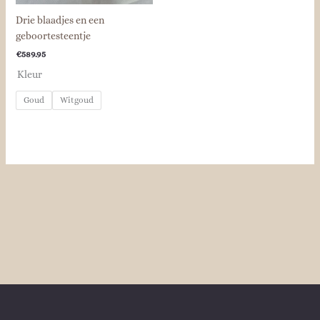
Drie blaadjes en een
geboortesteentje
€
589.95
Kleur
Goud
Witgoud