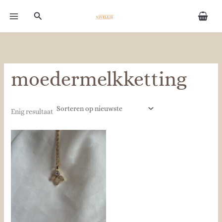
Ga
Zoeken
naar
de
inhoud
moedermelkketting
Enig resultaat