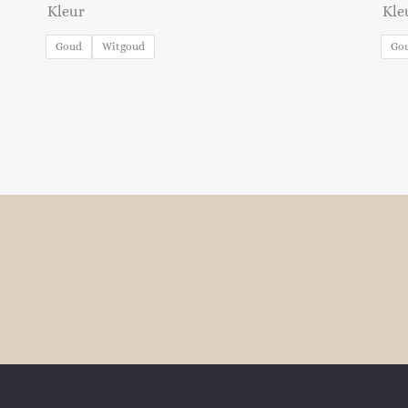
Kleur
Kle
Goud
Witgoud
Go