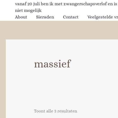
Gesorteerd
Ga
vanaf 20 juli ben ik met zwangerschapsverlof en is
op
naar
nieuwste
niet mogelijk
de
About
Sieraden
Contact
Veelgestelde v
inhoud
massief
Toont alle 3 resultaten