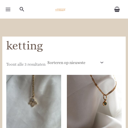
Gesorteerd
Ga
op
Zoeken
naar
nieuwste
de
inhoud
ketting
Toont alle 3 resultaten