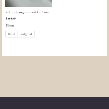
Kettinghanger ovaal 4 x 6 mm
€
384.95
Kleur
Goud
Witgoud