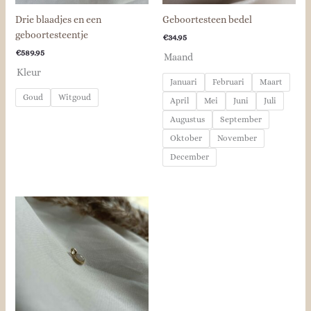
Drie blaadjes en een
Geboortesteen bedel
geboortesteentje
€
34.95
€
589.95
Maand
Kleur
Januari
Februari
Maart
Goud
Witgoud
April
Mei
Juni
Juli
Augustus
September
Oktober
November
December