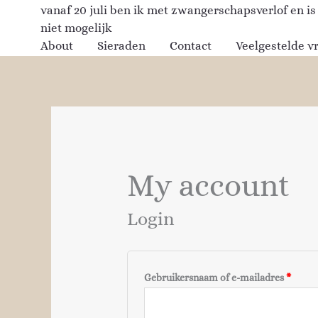
Ga
vanaf 20 juli ben ik met zwangerschapsverlof en is
Vereist
Vereis
naar
niet mogelijk
de
About
Sieraden
Contact
Veelgestelde v
inhoud
My account
Login
Gebruikersnaam of e-mailadres
*